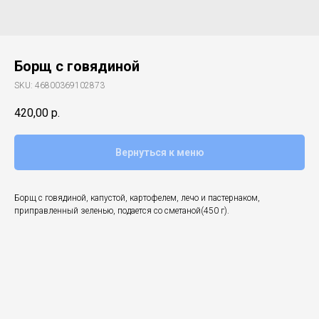
Борщ с говядиной
SKU:
46800369102873
420,00
р.
Вернуться к меню
Борщ с говядиной, капустой, картофелем, лечо и пастернаком,
приправленный зеленью, подается со сметаной(450 г).