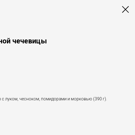
сной чечевицы
 с луком, чесноком, помидорами и морковью (390 г).