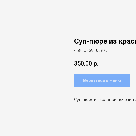
Суп-пюре из кра
46800369102877
350,00
р.
Вернуться к меню
Суп-пюре из красной чечевицы