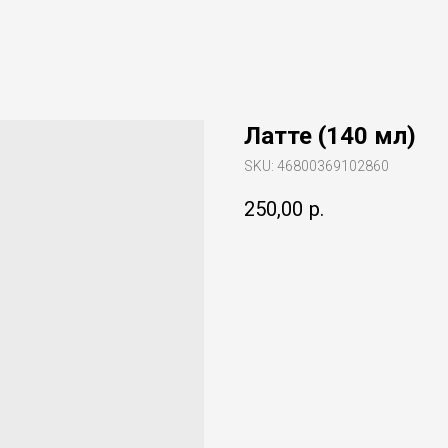
Латте (140 мл)
SKU:
46800369102860
250,00
р.