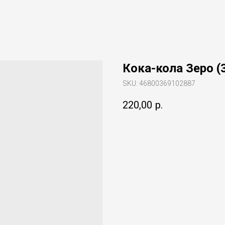
Кока-кола Зеро (
SKU:
46800369102887
220,00
р.