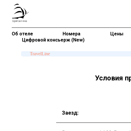
Об отеле
Номера
Цены
Цифровой консьерж (New)
TravelLine
Условия п
Заезд: