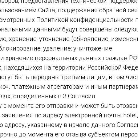
оворов; предоставления технической поддерж
ользованием Сайта, поддержания обратной связ
усмотренных Политикой конфиденциальности г
рсональными данными будут совершены следующи
е; хранение; уточнение (обновление, изменен
 блокирование; удаление; уничтожение.
я и хранение персональных данных граждан РФ
, находящихся на территории Российской Фед
огут быть переданы третьим лицам, в том чис
ко», платежным агрегаторам и иным партнера
лях, определенных п.3 Согласия.
лу с момента его отправки и может быть отозв
аявления по адресу электронной почты hotel_
 адресу, указанному в начале данного Соглас
ссрочно до момента его отзыва субъектом перс