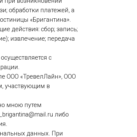
ки при возникновении
и; обработки платежей, а
остиницы «Бригантина».
е действия: сбор; запись;
ие); извлечение; передача
 осуществляется с
ерации.
ле ООО «ТревелЛайн», ООО
м, участвующим в
ано мною путем
brigantina@mail.ru либо
ия.
ональных данных. При