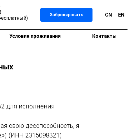
8
)
CN
EN
Забронировать
бесплатный)
Условия проживания
Контакты
нных
52 для исполнения
дая свою дееспособность, я
а») (ИНН 2315098321)