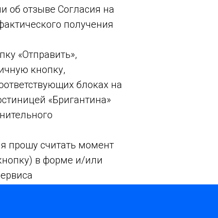
ии об отзыве Согласия на
 фактического получения
пку «Отправить»,
гичную кнопку,
оответствующих блоках на
гостиницей «Бригантина»
лнительного
ия прошу считать момент
кнопку) в форме и/или
сервиса